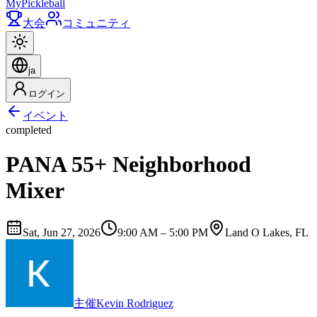
My
Pickleball
大会
コミュニティ
ja
ログイン
イベント
completed
PANA 55+ Neighborhood
Mixer
Sat, Jun 27, 2026
9:00 AM – 5:00 PM
Land O Lakes, FL
主催
Kevin Rodriguez