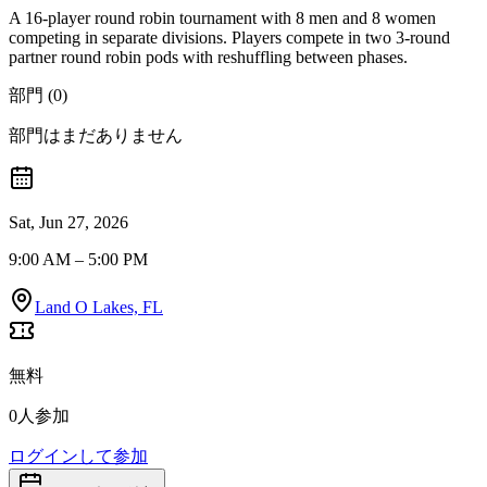
A 16-player round robin tournament with 8 men and 8 women
competing in separate divisions. Players compete in two 3-round
partner round robin pods with reshuffling between phases.
部門 (0)
部門はまだありません
Sat, Jun 27, 2026
9:00 AM – 5:00 PM
Land O Lakes, FL
無料
0人参加
ログインして参加