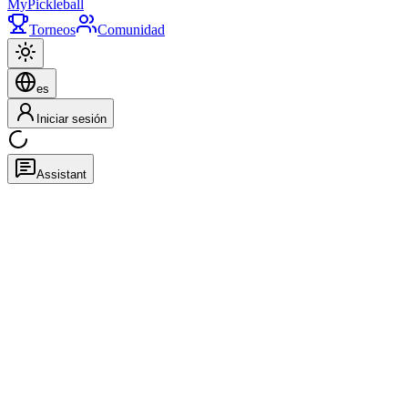
My
Pickleball
Torneos
Comunidad
es
Iniciar sesión
Assistant