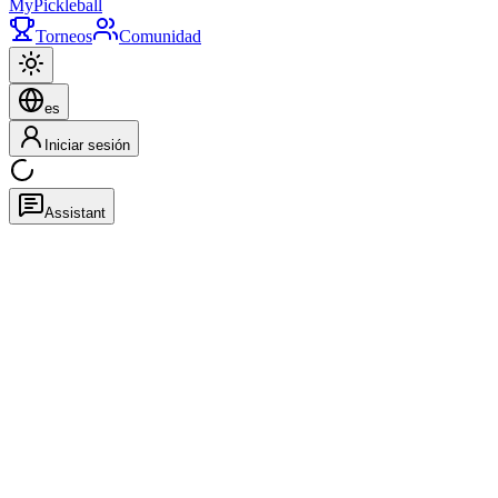
My
Pickleball
Torneos
Comunidad
es
Iniciar sesión
Assistant